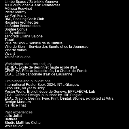
Limbo Space / Zabriskie Genève
M+B Zurbuchen-Henz Architectes
Mélissa Rouvinet
Pierre Marmy
Le Port Franc
RKC, Rocking Chair Club
Rocades Architectes
Le Salon Record store
Sophie Conus
La Syndicale
Tancredi Liliana Salone
Tissot
Ville de Sion – Service de la Culture
Ville de Sion – Service des Sports et de la Jeunesse
Visarte Valais
Vivant
Younès Klouche
Workshops, lectures and jury
ÉDHÉA, École de design et haute école d’art
CPNE-AA, Pôle arts appliqués, La Chaux-de-Fonds
ÉCAL, École cantonale d’art de Lausanne
Exhibitions and publications
International Poster Book 2024, INTL Glasgow
Expo U60, 60 years Uldry
Poster World, Bibliothèque de Genève, EPFL+ÉCAL Lab
ÉCAL Graphic Design, published by JRP|Ringier
ÉCAL Graphic Design. Type, Print, Digital, Stories, exhibited at Vitra
Design Museum
It’s Nice That
Past experiences
Julie Joliat
Retinaa
Studio Matthias Clottu
Wolf Studio